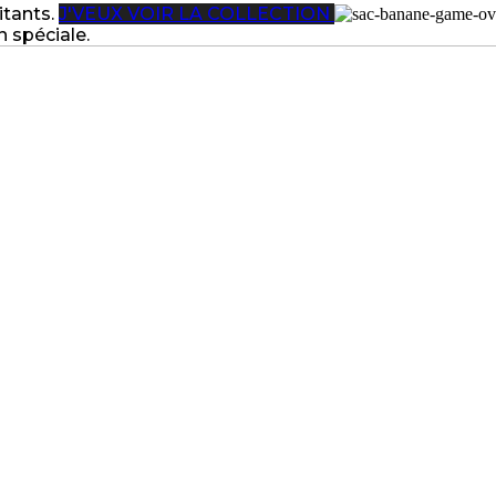
itants.
J'VEUX VOIR LA COLLECTION
n spéciale.