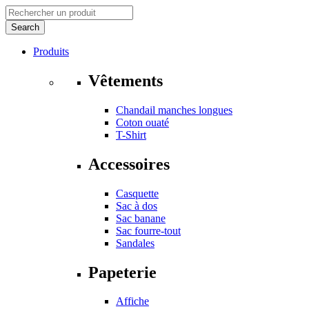
Produits
Vêtements
Chandail manches longues
Coton ouaté
T-Shirt
Accessoires
Casquette
Sac à dos
Sac banane
Sac fourre-tout
Sandales
Papeterie
Affiche