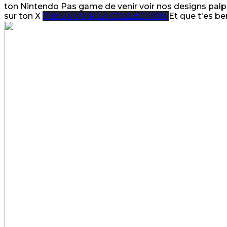
ton Nintendo
Pas game de venir voir nos designs palp
sur ton X
J'VEUX VOIR LA COLLECTION
Et que t'es be