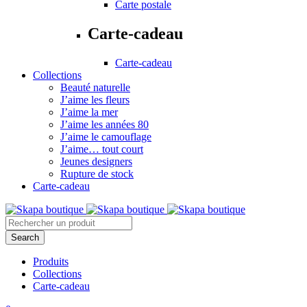
Carte postale
Carte-cadeau
Carte-cadeau
Collections
Beauté naturelle
J’aime les fleurs
J’aime la mer
J’aime les années 80
J’aime le camouflage
J’aime… tout court
Jeunes designers
Rupture de stock
Carte-cadeau
Produits
Collections
Carte-cadeau